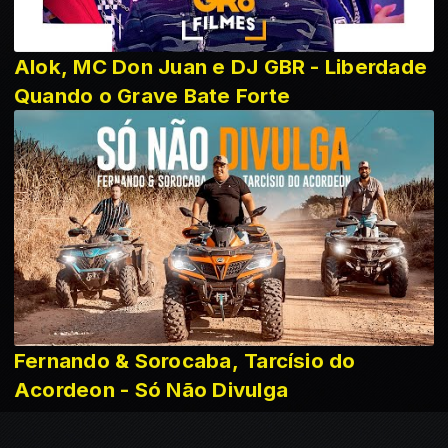
Alok, MC Don Juan e DJ GBR - Liberdade
Quando o Grave Bate Forte
Fernando & Sorocaba, Tarcísio do
Acordeon - Só Não Divulga