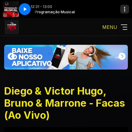
12:31 - 13:00
 de Oliveira
Programação Musical
Multi Hits - 2ª edição com Vaneza de Oliveira
MENU
Diego & Victor Hugo,
Bruno & Marrone - Facas
(Ao Vivo)