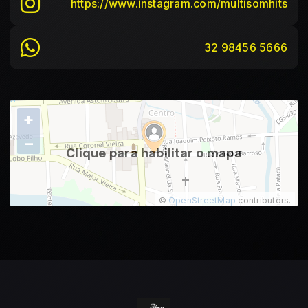
https://www.instagram.com/multisomhits
32 98456 5666
+
−
Clique para habilitar o mapa
©
OpenStreetMap
contributors.