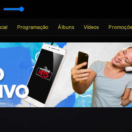
ira
veira
cial
Programação
Álbuns
Vídeos
Promoçõ