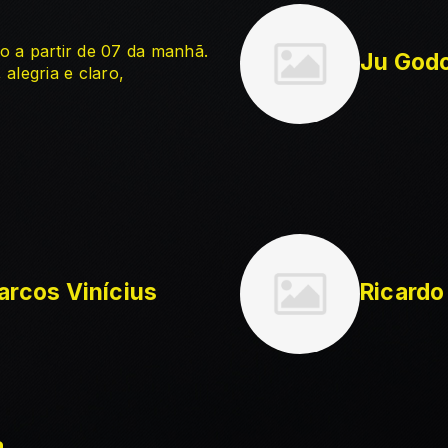
o a partir de 07 da manhã.
Ju God
alegria e claro,
arcos Vinícius
Ricardo
a