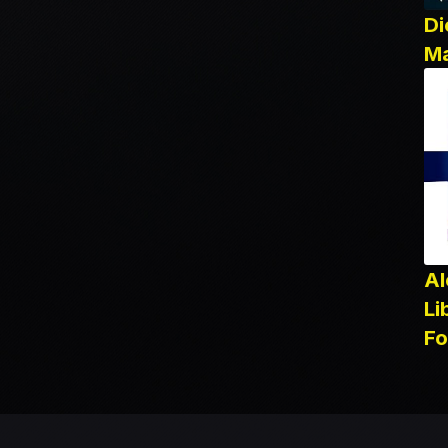
Di
Ma
Alok, MC Do
Li
Fo