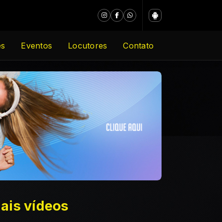
es
Eventos
Locutores
Contato
ais vídeos